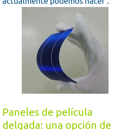
actualmente podemos hacer .
Paneles de película
delgada: una opción de