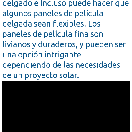
delgado e incluso puede hacer que
algunos paneles de película
delgada sean flexibles. Los
paneles de película fina son
livianos y duraderos, y pueden ser
una opción intrigante
dependiendo de las necesidades
de un proyecto solar.