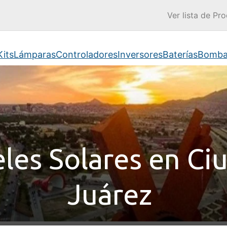
Ver lista de Pro
Kits
Lámparas
Controladores
Inversores
Baterías
Bomba
les Solares en Ci
Juárez