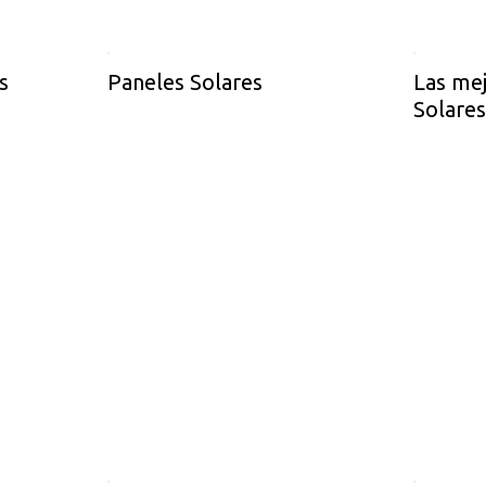
s
Paneles Solares
Las me
Solare