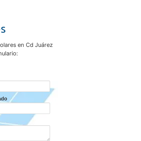
es
solares en Cd Juárez
ulario:
tado