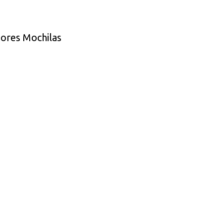
jores Mochilas
s