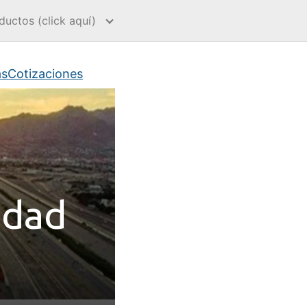
ductos (click aquí)
s
Cotizaciones
udad